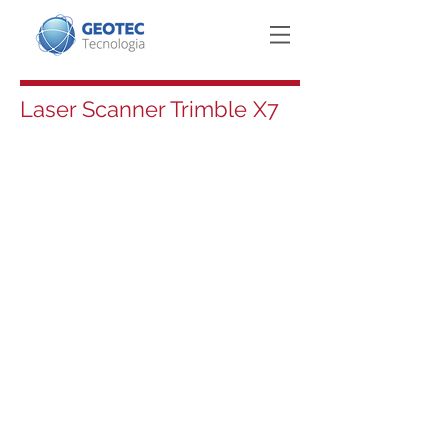
Laser Scanner Trimble X7
O Trimble X7 é um inovador laser
scanner com o que há de mais
tecnológico, com características
únicas e jamais vistas em um
laser scanner3D.
O laser scanner 3D foi
desenvolvido com base nas
necessidades dos clientes e com
alto grau de automação
registros e processos em campo.
Principais características do
Trimble X7