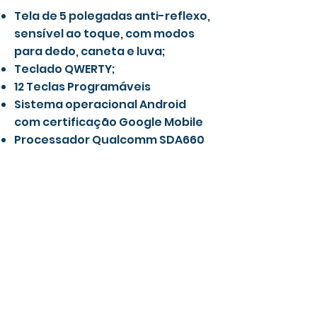
Tela de 5 polegadas anti-reflexo,
sensível ao toque, com modos
para dedo, caneta e luva;
Teclado QWERTY;
12 Teclas Programáveis
Sistema operacional Android
com certificação Google Mobile
Processador Qualcomm SDA660
de 2,2 GHZ
Câmera integrada de 13 MP com
foco automático e Flash
Leve e fácil de usar
Resistente
Bateria de longa duração
Controlador TCS5 + Receptor R12i
é a solução perfeita para a sua
operação!