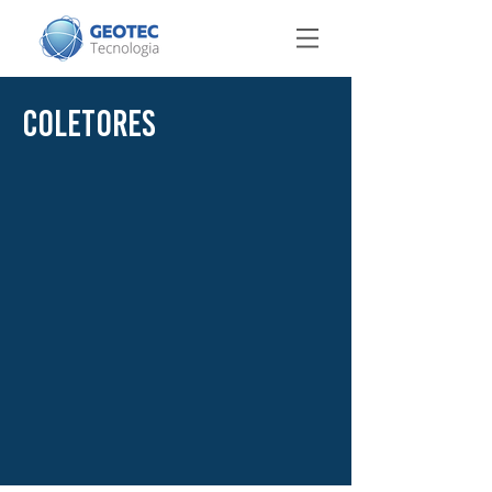
Coletores